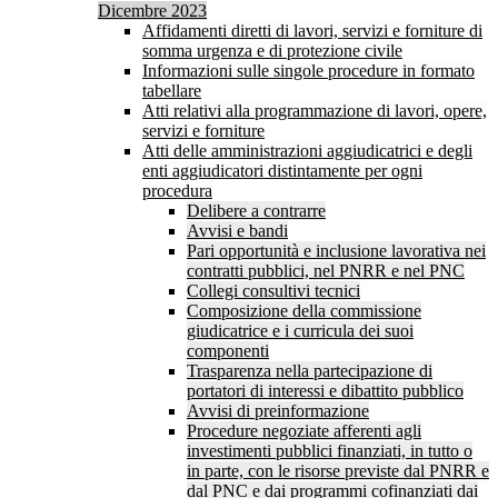
Dicembre 2023
Affidamenti diretti di lavori, servizi e forniture di
somma urgenza e di protezione civile
Informazioni sulle singole procedure in formato
tabellare
Atti relativi alla programmazione di lavori, opere,
servizi e forniture
Atti delle amministrazioni aggiudicatrici e degli
enti aggiudicatori distintamente per ogni
procedura
Delibere a contrarre
Avvisi e bandi
Pari opportunità e inclusione lavorativa nei
contratti pubblici, nel PNRR e nel PNC
Collegi consultivi tecnici
Composizione della commissione
giudicatrice e i curricula dei suoi
componenti
Trasparenza nella partecipazione di
portatori di interessi e dibattito pubblico
Avvisi di preinformazione
Procedure negoziate afferenti agli
investimenti pubblici finanziati, in tutto o
in parte, con le risorse previste dal PNRR e
dal PNC e dai programmi cofinanziati dai