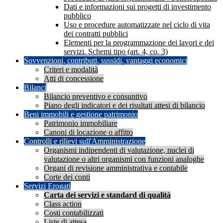
Dati e informazioni sui progetti di investimento
pubblico
Uso e procedure automatizzate nel ciclo di vita
dei contratti pubblici
Elementi per la programmazione dei lavori e dei
servizi. Schemi tipo (art. 4, co. 3)
Sovvenzioni, contributi, sussidi, vantaggi economici
Criteri e modalità
Atti di concessione
Bilanci
Bilancio preventivo e consuntivo
Piano degli indicatori e dei risultati attesi di bilancio
Beni immobili e gestione patrimonio
Patrimonio immobiliare
Canoni di locazione o affitto
Controlli e rilievi sull'Amministrazione
Organismi indipendenti di valutazione, nuclei di
valutazione o altri organismi con funzioni analoghe
Organi di revisione amministrativa e contabile
Corte dei conti
Servizi Erogati
Carta dei servizi e standard di qualità
Class action
Costi contabilizzati
Liste di attesa