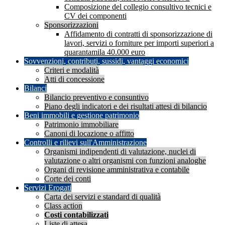
Composizione del collegio consultivo tecnici e
CV dei componenti
Sponsorizzazioni
Affidamento di contratti di sponsorizzazione di
lavori, servizi o forniture per importi superiori a
quarantamila 40.000 euro
Sovvenzioni, contributi, sussidi, vantaggi economici
Criteri e modalità
Atti di concessione
Bilanci
Bilancio preventivo e consuntivo
Piano degli indicatori e dei risultati attesi di bilancio
Beni immobili e gestione patrimonio
Patrimonio immobiliare
Canoni di locazione o affitto
Controlli e rilievi sull'Amministrazione
Organismi indipendenti di valutazione, nuclei di
valutazione o altri organismi con funzioni analoghe
Organi di revisione amministrativa e contabile
Corte dei conti
Servizi Erogati
Carta dei servizi e standard di qualità
Class action
Costi contabilizzati
Liste di attesa