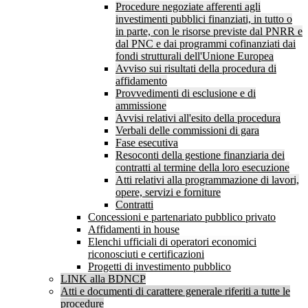
Procedure negoziate afferenti agli
investimenti pubblici finanziati, in tutto o
in parte, con le risorse previste dal PNRR e
dal PNC e dai programmi cofinanziati dai
fondi strutturali dell'Unione Europea
Avviso sui risultati della procedura di
affidamento
Provvedimenti di esclusione e di
ammissione
Avvisi relativi all'esito della procedura
Verbali delle commissioni di gara
Fase esecutiva
Resoconti della gestione finanziaria dei
contratti al termine della loro esecuzione
Atti relativi alla programmazione di lavori,
opere, servizi e forniture
Contratti
Concessioni e partenariato pubblico privato
Affidamenti in house
Elenchi ufficiali di operatori economici
riconosciuti e certificazioni
Progetti di investimento pubblico
LINK alla BDNCP
Atti e documenti di carattere generale riferiti a tutte le
procedure