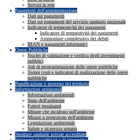
Servizi in rete
Pagamenti dell'amministrazione
Dati sui pagamenti
Dati sui pagamenti del servizio sanitario nazionale
Indicatore di tempestività dei pagamenti
Indicatore di tempestività dei pagamenti
Ammontare complessivo dei debiti
IBAN e pagamenti informatici
Opere Pubbliche
Nuclei di valutazione e verifica degli investimenti
pubblici
Atti di programmazione delle opere pubbliche
Tempi costi e indicatori di realizzazione delle opere
pubbliche
Pianificazione e governo del territorio
Informazioni ambientali
Informazioni ambientali
Stato dell'ambiente
Fattori inquinanti
Misure che incidono sull'ambiente
Misure a protezione dell'ambiente
Legislazione ambientale
Salute e sicurezza umana
Strutture sanitarie private accreditate
Interventi straordinari e di emergenza