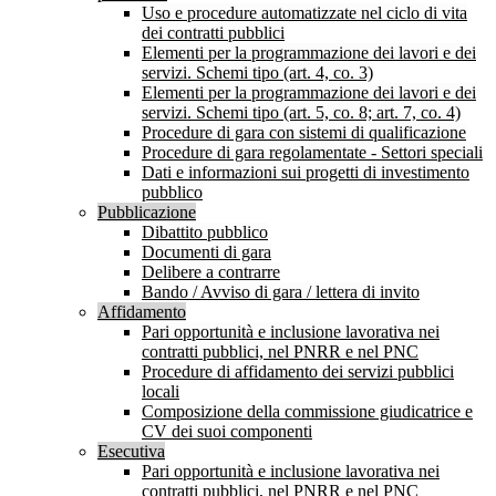
Uso e procedure automatizzate nel ciclo di vita
dei contratti pubblici
Elementi per la programmazione dei lavori e dei
servizi. Schemi tipo (art. 4, co. 3)
Elementi per la programmazione dei lavori e dei
servizi. Schemi tipo (art. 5, co. 8; art. 7, co. 4)
Procedure di gara con sistemi di qualificazione
Procedure di gara regolamentate - Settori speciali
Dati e informazioni sui progetti di investimento
pubblico
Pubblicazione
Dibattito pubblico
Documenti di gara
Delibere a contrarre
Bando / Avviso di gara / lettera di invito
Affidamento
Pari opportunità e inclusione lavorativa nei
contratti pubblici, nel PNRR e nel PNC
Procedure di affidamento dei servizi pubblici
locali
Composizione della commissione giudicatrice e
CV dei suoi componenti
Esecutiva
Pari opportunità e inclusione lavorativa nei
contratti pubblici, nel PNRR e nel PNC