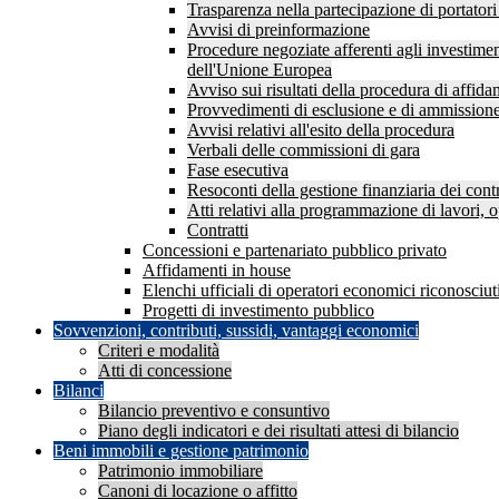
Trasparenza nella partecipazione di portatori 
Avvisi di preinformazione
Procedure negoziate afferenti agli investimen
dell'Unione Europea
Avviso sui risultati della procedura di affid
Provvedimenti di esclusione e di ammission
Avvisi relativi all'esito della procedura
Verbali delle commissioni di gara
Fase esecutiva
Resoconti della gestione finanziaria dei contr
Atti relativi alla programmazione di lavori, o
Contratti
Concessioni e partenariato pubblico privato
Affidamenti in house
Elenchi ufficiali di operatori economici riconosciuti
Progetti di investimento pubblico
Sovvenzioni, contributi, sussidi, vantaggi economici
Criteri e modalità
Atti di concessione
Bilanci
Bilancio preventivo e consuntivo
Piano degli indicatori e dei risultati attesi di bilancio
Beni immobili e gestione patrimonio
Patrimonio immobiliare
Canoni di locazione o affitto