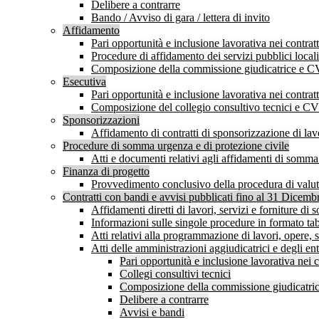
Delibere a contrarre
Bando / Avviso di gara / lettera di invito
Affidamento
Pari opportunità e inclusione lavorativa nei contr
Procedure di affidamento dei servizi pubblici locali
Composizione della commissione giudicatrice e C
Esecutiva
Pari opportunità e inclusione lavorativa nei contr
Composizione del collegio consultivo tecnici e C
Sponsorizzazioni
Affidamento di contratti di sponsorizzazione di lavo
Procedure di somma urgenza e di protezione civile
Atti e documenti relativi agli affidamenti di somm
Finanza di progetto
Provvedimento conclusivo della procedura di valutaz
Contratti con bandi e avvisi pubblicati fino al 31 Dicem
Affidamenti diretti di lavori, servizi e forniture d
Informazioni sulle singole procedure in formato tab
Atti relativi alla programmazione di lavori, opere, s
Atti delle amministrazioni aggiudicatrici e degli en
Pari opportunità e inclusione lavorativa nei
Collegi consultivi tecnici
Composizione della commissione giudicatrice
Delibere a contrarre
Avvisi e bandi