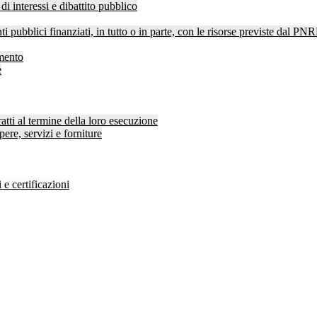
di interessi e dibattito pubblico
ti pubblici finanziati, in tutto o in parte, con le risorse previste dal P
amento
e
atti al termine della loro esecuzione
pere, servizi e forniture
 e certificazioni