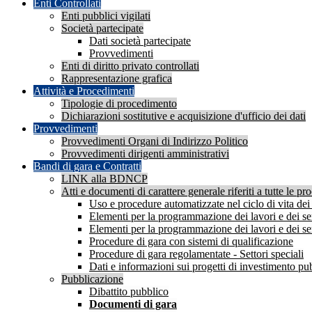
Enti Controllati
Enti pubblici vigilati
Società partecipate
Dati società partecipate
Provvedimenti
Enti di diritto privato controllati
Rappresentazione grafica
Attività e Procedimenti
Tipologie di procedimento
Dichiarazioni sostitutive e acquisizione d'ufficio dei dati
Provvedimenti
Provvedimenti Organi di Indirizzo Politico
Provvedimenti dirigenti amministrativi
Bandi di gara e Contratti
LINK alla BDNCP
Atti e documenti di carattere generale riferiti a tutte le pr
Uso e procedure automatizzate nel ciclo di vita dei 
Elementi per la programmazione dei lavori e dei serv
Elementi per la programmazione dei lavori e dei servi
Procedure di gara con sistemi di qualificazione
Procedure di gara regolamentate - Settori speciali
Dati e informazioni sui progetti di investimento pu
Pubblicazione
Dibattito pubblico
Documenti di gara