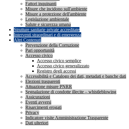
Fattori inquinanti
Misure che incidono sull'ambiente
Misure a protezione dell'ambiente
Legislazione ambientale
Salute e sicurezza umana
Strutture sanitarie private accreditate
Interventi straordinari e di emergenza
Altri Contenuti
Prevenzione della Corruzione
Pari opportunità
Accesso civico
Accesso civico semplice
Accesso civico generalizzato
Registro degli accessi
Accessibilità e Catalogo dei dati, metadati e banche dati
Elezioni trasparenti
Attuazione misure PNRR
Segnalazione di condotte illecite – whistleblowing
Assicurazioni
Eventi avversi
Risarcimenti erogati
Privacy
Indicatore visite Amministrazione Trasparente
Dati ulteriori