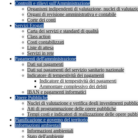
Controlli e rilievi sull'Amministrazione
Organismi indipendenti di valutazione, nuclei di valutazi
Organi di revisione amministrativa e contabile
Corte dei conti
Servizi Erogati
Carta dei servizi e standard di qualità
Class action
Costi contabilizzati
Liste di attesa
Servizi in rete
Pagamenti dell'amministrazione
Dati sui pagamenti
Dati sui pagamenti del servizio sanitario nazionale
Indicatore di tempestività dei pagamenti
Indicatore di tempestività dei pagamenti
Ammontare complessivo dei debiti
IBAN e pagamenti informatici
Opere Pubbliche
Nuclei di valutazione e verifica degli investimenti pubblic
Atti di programmazione delle opere pubbliche
Tempi costi e indicatori di realizzazione delle opere pubb
Pianificazione e governo del territorio
Informazioni ambientali
Informazioni ambientali
Stato dell'ambiente