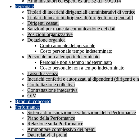
Amministratori ed esperti ex art. 32 d.l. 90/2014
Personale
Titolari di incarichi dirigenziali amministrativi di vertice
Titolari di incarichi dirigenziali (dirigenti non generali)
Dirigenti cessati
Sanzioni per mancata comunicazione dei dati
Posizioni organizzative
Dotazione organica
Conto annuale del personale
Costo personale tempo indeterminato
Personale non a tempo indeterminato
Personale non a tempo indeterminato
Costo personale non a tempo indeterminato
Tassi di assenza
Incarichi conferiti e autorizzati ai dipendenti (dirigenti e 
Contrattazione collettiva
Contrattazione integrativa
OIV
Bandi di concorso
Performance
Sistema di misurazione e valutazione della Performance
Piano della Performance
Relazione sulla Performance
Ammontare complessivo dei premi
Dati relativi ai premi