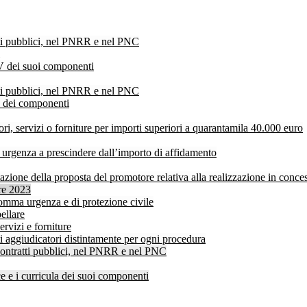
atti pubblici, nel PNRR e nel PNC
V dei suoi componenti
atti pubblici, nel PNRR e nel PNC
V dei componenti
ri, servizi o forniture per importi superiori a quarantamila 40.000 euro
a urgenza a prescindere dall’importo di affidamento
ione della proposta del promotore relativa alla realizzazione in concess
bre 2023
i somma urgenza e di protezione civile
ellare
ervizi e forniture
ti aggiudicatori distintamente per ogni procedura
 contratti pubblici, nel PNRR e nel PNC
 e i curricula dei suoi componenti