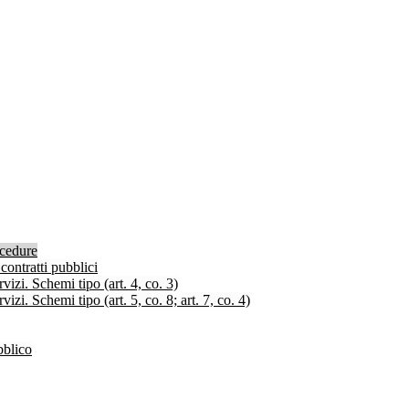
ocedure
contratti pubblici
izi. Schemi tipo (art. 4, co. 3)
zi. Schemi tipo (art. 5, co. 8; art. 7, co. 4)
bblico