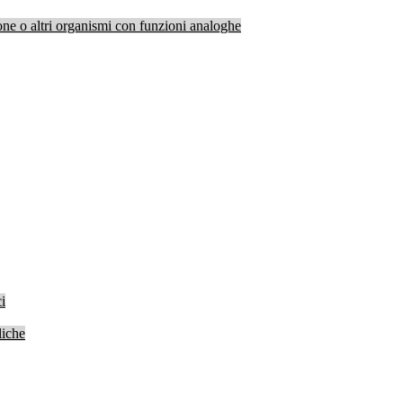
one o altri organismi con funzioni analoghe
i
liche