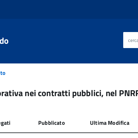
edo
cerca
nto
rativa nei contratti pubblici, nel PNR
egati
Pubblicato
Ultima Modifica