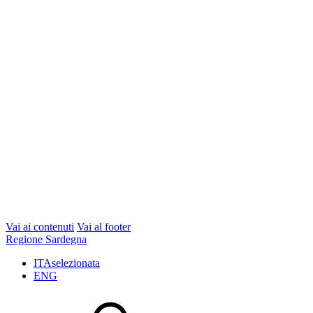
Vai ai contenuti
Vai al footer
Regione Sardegna
ITA
selezionata
ENG