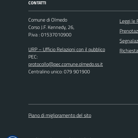
CONTATTI
Comune di Olmedo
Leggi le
Corso J.F. Kennedy, 26,
Prenota
P.iva : 01537010900
Segnalazi
URP – Ufficio Relazioni con il pubblico
Richiest
PEC:
protocollo@pec.comune.olmedo.ss.it
Centralino unico: 079 901900
Piano di miglioramento del sito