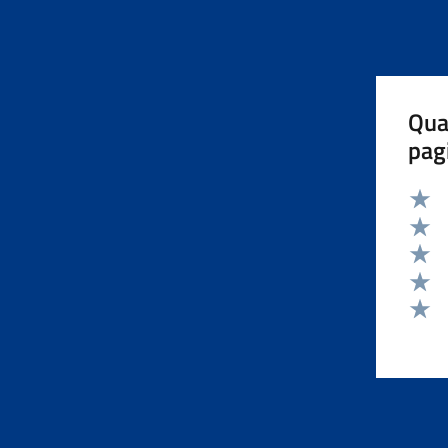
Qua
pag
Valut
Valut
Valut
Valut
Valut