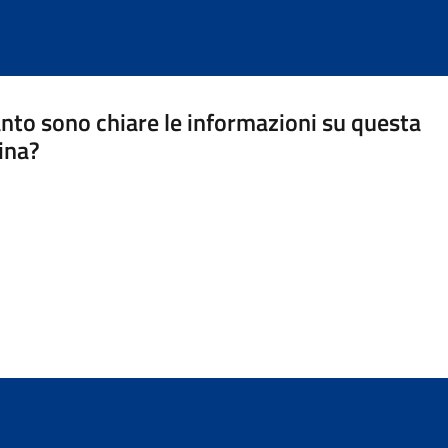
nto sono chiare le informazioni su questa
ina?
a 5 stelle su 5
a 4 stelle su 5
a 3 stelle su 5
a 2 stelle su 5
a 1 stelle su 5