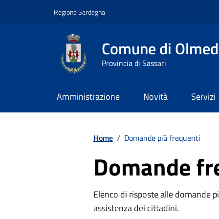
Vai ai contenuti
Vai al footer
Regione Sardegna
Comune di Olmed
Provincia di Sassari
Amministrazione
Novità
Servizi
Contenuti in evidenza
Home
/
Domande più frequenti
Domande fr
Elenco di risposte alle domande più
assistenza dei cittadini.