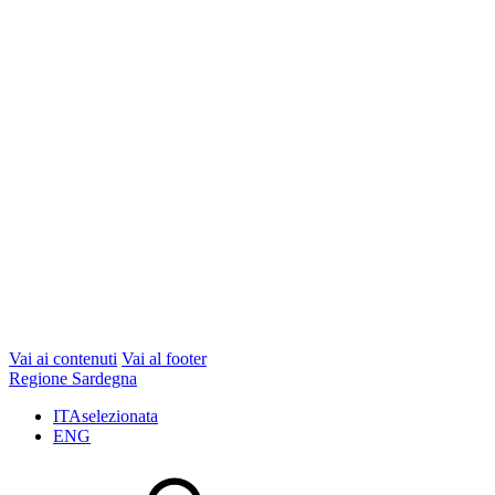
Vai ai contenuti
Vai al footer
Regione Sardegna
ITA
selezionata
ENG