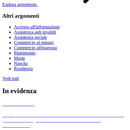
Esplora argomento
Altri argomenti
Accesso all'informazione
Assistenza agli invalidi
Assistenza sociale
Commercio al minuto
Commercio all'ingrosso
Matrimonio
Morte
Nascita
Residenza
Vedi tutti
In evidenza
Albo Pretorio
L'albo pretorio è uno strumento utilizzato dai comuni italiani per la
pubblicazione degli atti ufficiali e delle comunicazioni
amministrative.