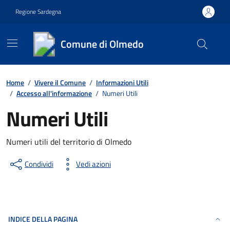
Vai ai contenuti
Vai al footer
Regione Sardegna
Comune di Olmedo
Contenuti in evidenza
Home
/
Vivere il Comune
/
Informazioni Utili
/
Accesso all'informazione
/
Numeri Utili
Numeri Utili
Numeri utili del territorio di Olmedo
Condividi
Vedi azioni
INDICE DELLA PAGINA