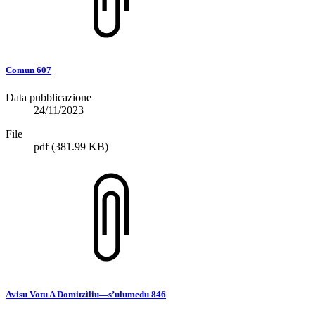
Comun 607
Data pubblicazione
24/11/2023
File
pdf
(381.99 KB)
Avisu Votu A Domitzìliu—s’ulumedu 846