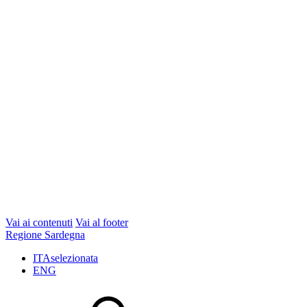
Vai ai contenuti
Vai al footer
Regione Sardegna
ITA
selezionata
ENG