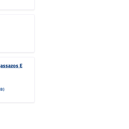
)
(assazos E
KB)