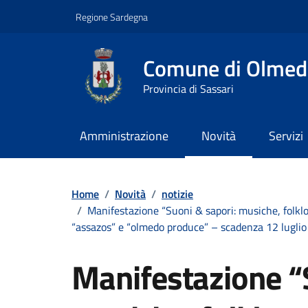
Vai ai contenuti
Vai al footer
Regione Sardegna
Comune di Olmed
Provincia di Sassari
Amministrazione
Novità
Servizi
Contenuti in evidenza
Home
/
Novità
/
notizie
/
Manifestazione “Suoni & sapori: musiche, folklor
“assazos” e “olmedo produce” – scadenza 12 lugli
Manifestazione “