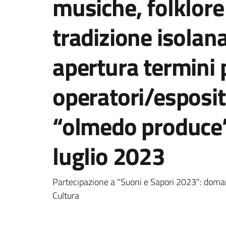
musiche, folklore 
tradizione isolan
apertura termini p
operatori/esposit
“olmedo produce
luglio 2023
Dettagli della notizi
Partecipazione a "Suoni e Sapori 2023": domand
Cultura