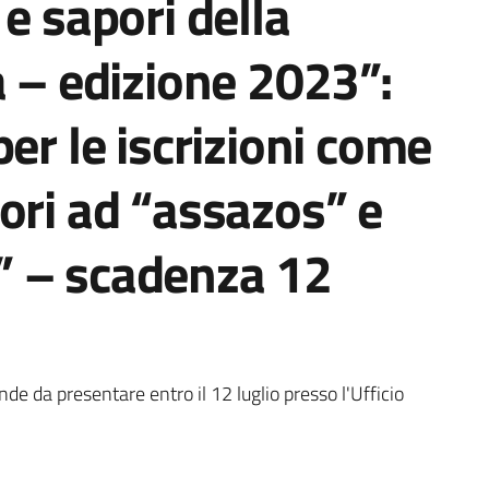
e sapori della
a – edizione 2023”:
er le iscrizioni come
ori ad “assazos” e
” – scadenza 12
a
e da presentare entro il 12 luglio presso l'Ufficio