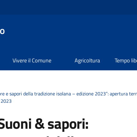
o
Vivere il Comune
Agricoltura
Tempo lib
e e sapori della tradizione isolana – edizione 2023”: apertura term
o 2023
Suoni & sapori: