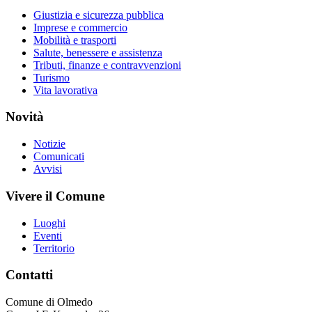
Giustizia e sicurezza pubblica
Imprese e commercio
Mobilità e trasporti
Salute, benessere e assistenza
Tributi, finanze e contravvenzioni
Turismo
Vita lavorativa
Novità
Notizie
Comunicati
Avvisi
Vivere il Comune
Luoghi
Eventi
Territorio
Contatti
Comune di Olmedo