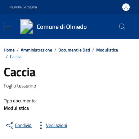
Vai ai contenuti
Vai al footer
Regione Sardegna
Comune di Olmedo
Contenuti in evidenza
Home
/
Amministrazione
/
Documenti e Dati
/
Modulistica
/
Caccia
Caccia
Dettagli del documento
Foglio tesserino
Tipo documento:
Modulistica
Condividi
Vedi azioni