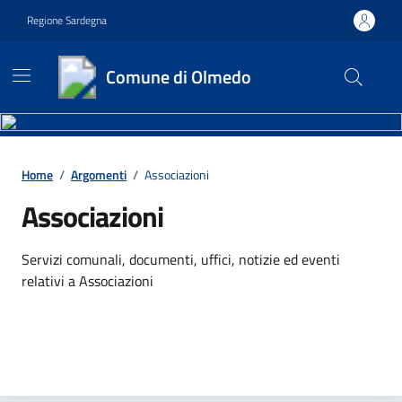
Vai ai contenuti
Vai al footer
Regione Sardegna
Comune di Olmedo
Contenuti in evidenza
Home
/
Argomenti
/
Associazioni
Associazioni
Dettagli dell'argomento
Servizi comunali, documenti, uffici, notizie ed eventi
relativi a Associazioni