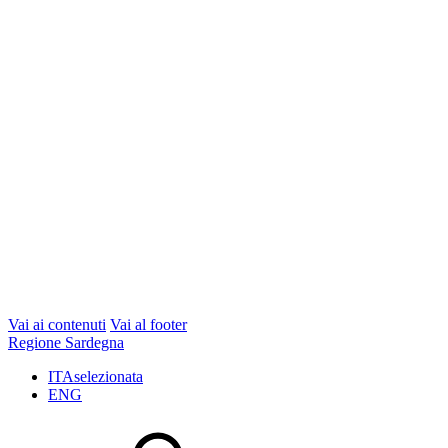
Vai ai contenuti
Vai al footer
Regione Sardegna
ITA
selezionata
ENG