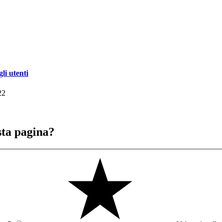
li utenti
22
sta pagina?