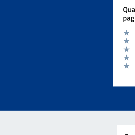
Qua
pag
Valut
Valut
Valut
Valut
Valut