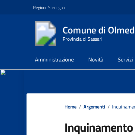
Vai ai contenuti
Vai al footer
Regione Sardegna
Comune di Olmed
Provincia di Sassari
Amministrazione
Novità
Servizi
Contenuti in evidenza
Home
/
Argomenti
/
Inquiname
Inquinamento