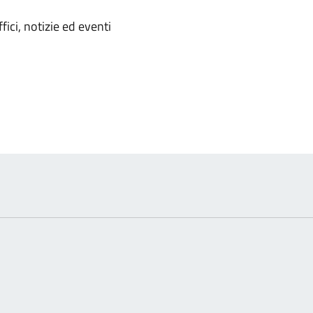
'argomento
ici, notizie ed eventi