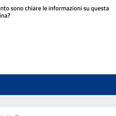
nto sono chiare le informazioni su questa
ina?
a 5 stelle su 5
a 4 stelle su 5
a 3 stelle su 5
a 2 stelle su 5
a 1 stelle su 5