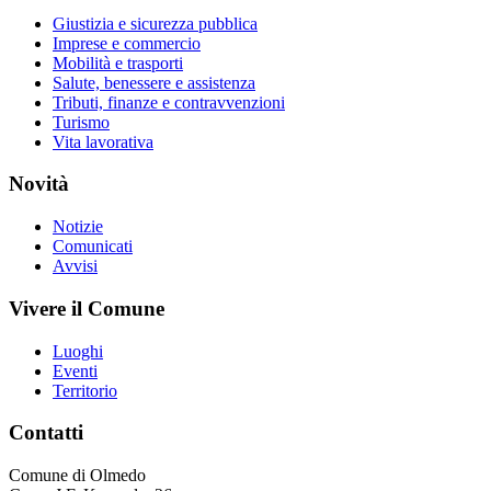
Giustizia e sicurezza pubblica
Imprese e commercio
Mobilità e trasporti
Salute, benessere e assistenza
Tributi, finanze e contravvenzioni
Turismo
Vita lavorativa
Novità
Notizie
Comunicati
Avvisi
Vivere il Comune
Luoghi
Eventi
Territorio
Contatti
Comune di Olmedo