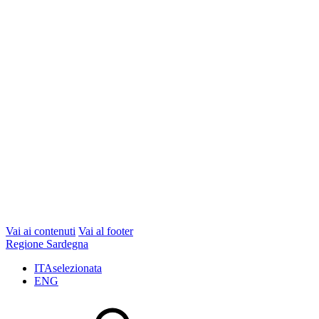
Vai ai contenuti
Vai al footer
Regione Sardegna
ITA
selezionata
ENG