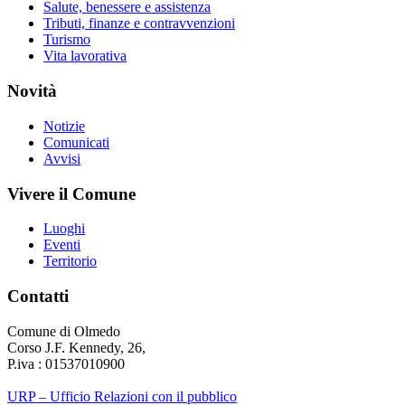
Salute, benessere e assistenza
Tributi, finanze e contravvenzioni
Turismo
Vita lavorativa
Novità
Notizie
Comunicati
Avvisi
Vivere il Comune
Luoghi
Eventi
Territorio
Contatti
Comune di Olmedo
Corso J.F. Kennedy, 26,
P.iva : 01537010900
URP – Ufficio Relazioni con il pubblico