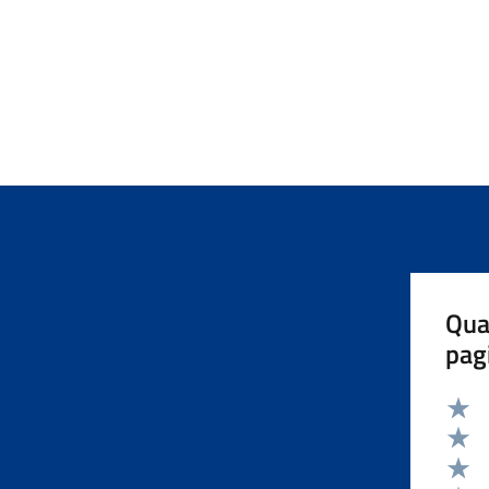
Qua
pag
Valut
Valut