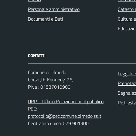
Personale amministrativo
Catasto e
Documenti e Dati
Cultura 
Educazio
CONTATTI
Comune di Olmedo
Leggi le
Corso J.F. Kennedy, 26,
Prenota
P.iva : 01537010900
Segnalazi
URP – Ufficio Relazioni con il pubblico
Richiest
PEC:
protocollo@pec.comune.olmedo.ss.it
Centralino unico: 079 901900