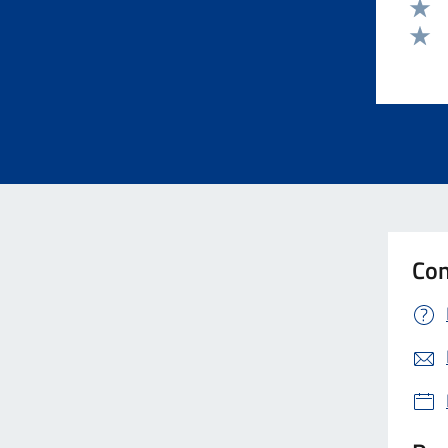
Valut
Valut
Valut
Con