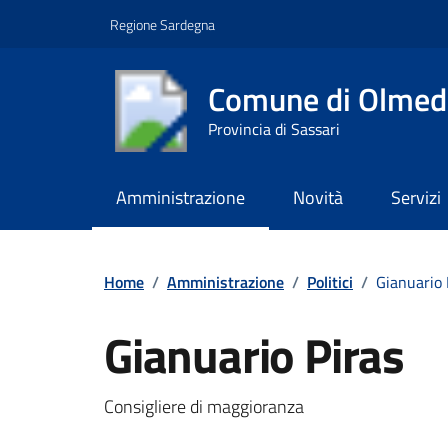
Vai ai contenuti
Vai al footer
Regione Sardegna
Comune di Olmed
Provincia di Sassari
Amministrazione
Novità
Servizi
Contenuti in evidenza
Home
/
Amministrazione
/
Politici
/
Gianuario 
Gianuario Piras
Consigliere di maggioranza