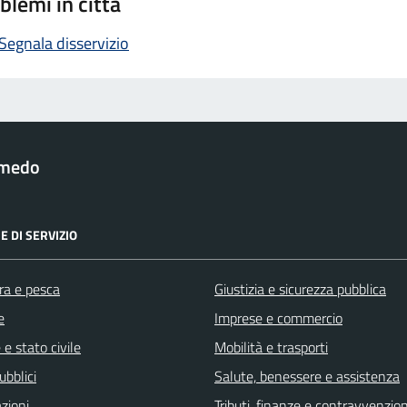
blemi in città
Segnala disservizio
lmedo
E DI SERVIZIO
ra e pesca
Giustizia e sicurezza pubblica
e
Imprese e commercio
e stato civile
Mobilità e trasporti
ubblici
Salute, benessere e assistenza
zioni
Tributi, finanze e contravvenzion