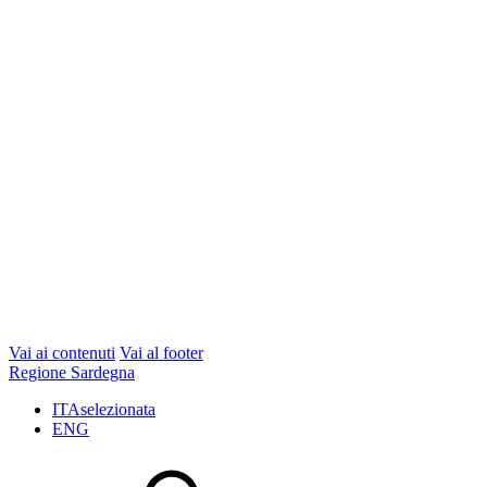
Vai ai contenuti
Vai al footer
Regione Sardegna
ITA
selezionata
ENG