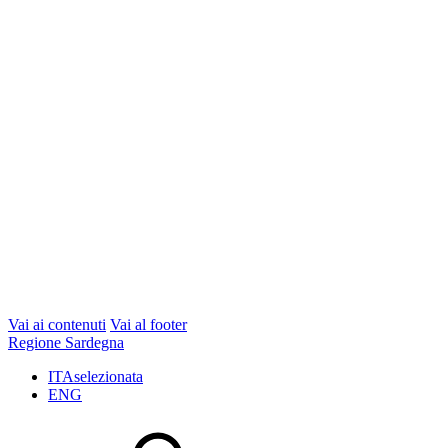
Vai ai contenuti
Vai al footer
Regione Sardegna
ITA
selezionata
ENG