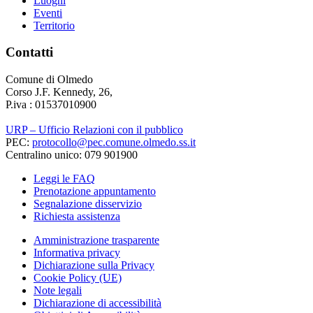
Luoghi
Eventi
Territorio
Contatti
Comune di Olmedo
Corso J.F. Kennedy, 26,
P.iva : 01537010900
URP – Ufficio Relazioni con il pubblico
PEC:
protocollo@pec.comune.olmedo.ss.it
Centralino unico: 079 901900
Leggi le FAQ
Prenotazione appuntamento
Segnalazione disservizio
Richiesta assistenza
Amministrazione trasparente
Informativa privacy
Dichiarazione sulla Privacy
Cookie Policy (UE)
Note legali
Dichiarazione di accessibilità