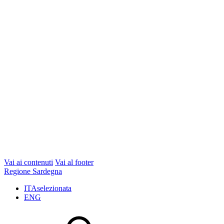
Vai ai contenuti
Vai al footer
Regione Sardegna
ITA
selezionata
ENG