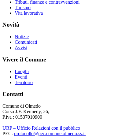
Tributi, finanze e contravvenzioni
Turismo
Vita lavorativa
Novità
Notizie
Comunicati
Avvisi
Vivere il Comune
Luoghi
Eventi
Territorio
Contatti
Comune di Olmedo
Corso J.F. Kennedy, 26,
P.iva : 01537010900
URP – Ufficio Relazioni con il pubblico
PEC:
protocollo@pec.comune.olmedo.ss.it