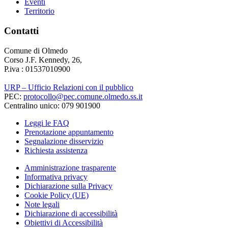
Eventi
Territorio
Contatti
Comune di Olmedo
Corso J.F. Kennedy, 26,
P.iva : 01537010900
URP – Ufficio Relazioni con il pubblico
PEC:
protocollo@pec.comune.olmedo.ss.it
Centralino unico: 079 901900
Leggi le FAQ
Prenotazione appuntamento
Segnalazione disservizio
Richiesta assistenza
Amministrazione trasparente
Informativa privacy
Dichiarazione sulla Privacy
Cookie Policy (UE)
Note legali
Dichiarazione di accessibilità
Obiettivi di Accessibilità