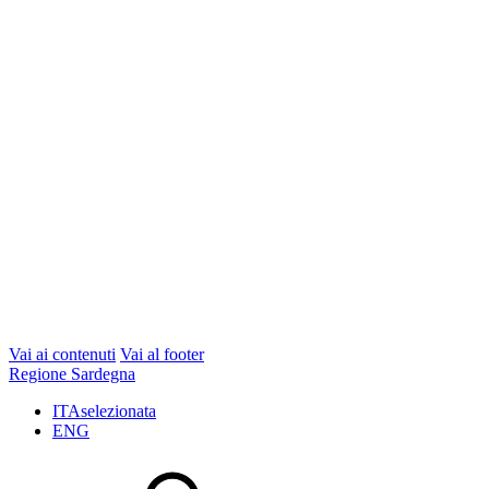
Vai ai contenuti
Vai al footer
Regione Sardegna
ITA
selezionata
ENG