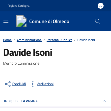
Vai ai contenuti
Vai al footer
Regione Sardegna
Comune di Olmedo
Contenuti in evidenza
Home
/
Amministrazione
/
Persona Pubblica
/
Davide Isoni
Davide Isoni
Membro Commissione
Condividi
Vedi azioni
INDICE DELLA PAGINA