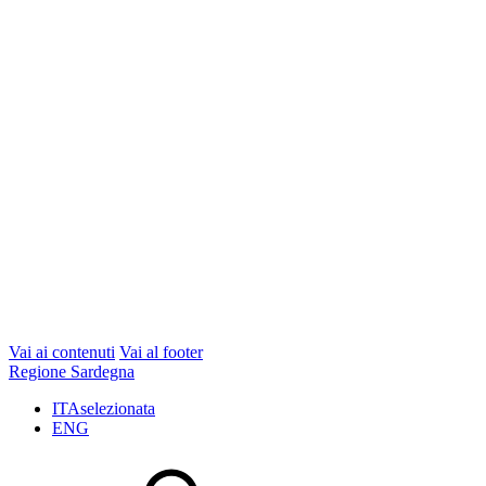
Vai ai contenuti
Vai al footer
Regione Sardegna
ITA
selezionata
ENG