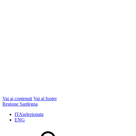
Vai ai contenuti
Vai al footer
Regione Sardegna
ITA
selezionata
ENG