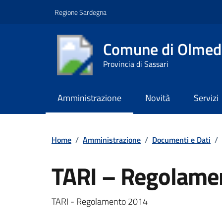
Vai ai contenuti
Vai al footer
Regione Sardegna
Comune di Olmed
Provincia di Sassari
Amministrazione
Novità
Servizi
Contenuti in evidenza
Home
/
Amministrazione
/
Documenti e Dati
/
TARI – Regolame
Dettagli del documento
TARI - Regolamento 2014