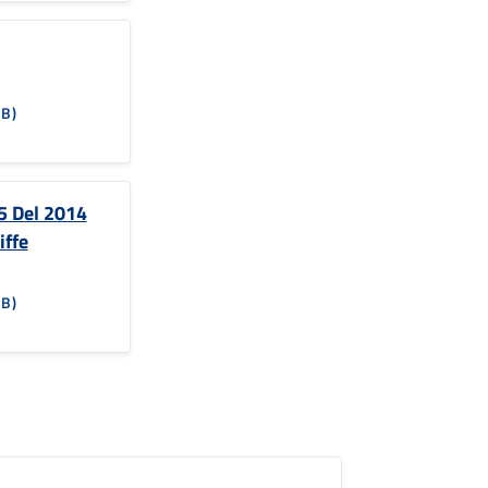
KB)
5 Del 2014
iffe
KB)