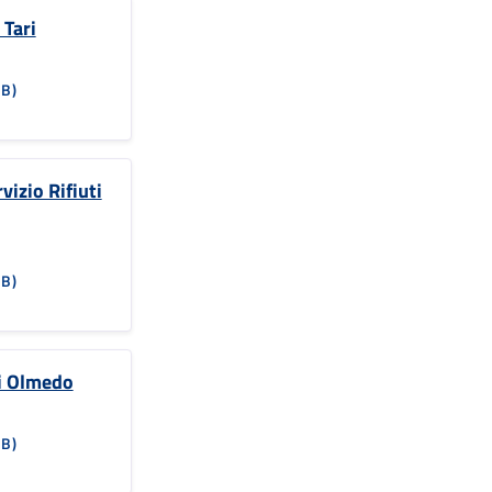
 Tari
KB)
vizio Rifiuti
KB)
ri Olmedo
KB)