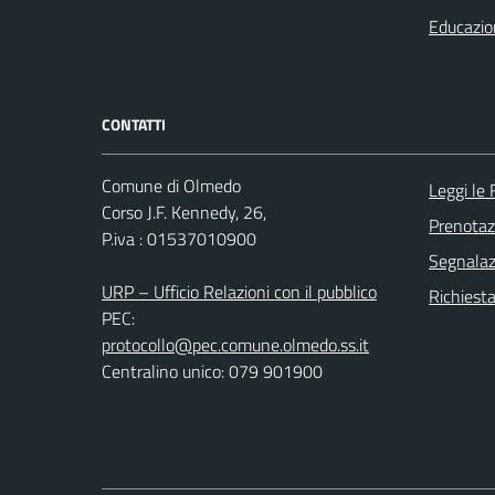
Educazio
CONTATTI
Comune di Olmedo
Leggi le
Corso J.F. Kennedy, 26,
Prenota
P.iva : 01537010900
Segnalazi
URP – Ufficio Relazioni con il pubblico
Richiest
PEC:
protocollo@pec.comune.olmedo.ss.it
Centralino unico: 079 901900