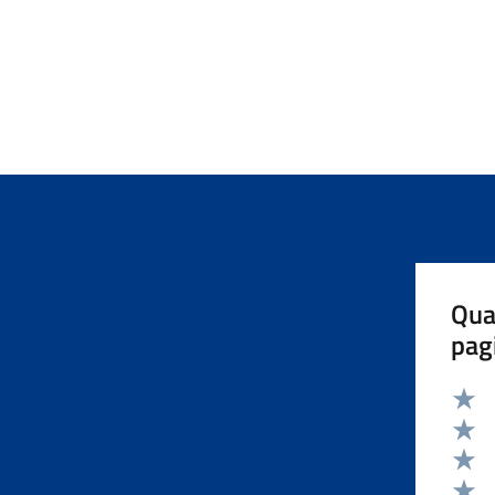
Qua
pag
Valut
Valut
Valut