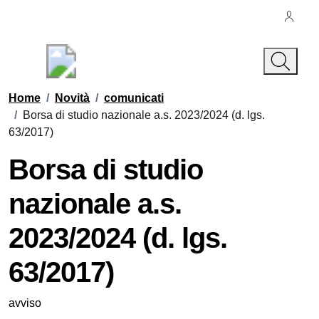
Vai ai contenuti
Vai al footer
Regione Sardegna
Comune di Olmedo
Contenuti in evidenza
Home
/
Novità
/
comunicati
/
Borsa di studio nazionale a.s. 2023/2024 (d. lgs.
63/2017)
Borsa di studio
nazionale a.s.
2023/2024 (d. lgs.
63/2017)
Dettagli della notizia
avviso