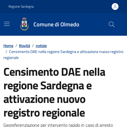
Vai ai contenuti
Vai al footer
Regione Sardegna
Comune di Olmedo
Contenuti in evidenza
Home
/
Novità
/
notizie
/
Censimento DAE nella regione Sardegna e attivazione nuovo registro
regionale
Censimento DAE nella
regione Sardegna e
attivazione nuovo
registro regionale
Georeferenziazione per intervento rapido in caso di arresto