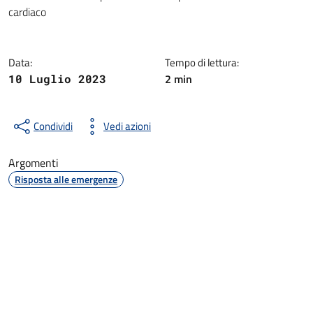
Dettagli della notizia
cardiaco
Data:
Tempo di lettura:
2 min
10 Luglio 2023
Condividi
Vedi azioni
Argomenti
Risposta alle emergenze