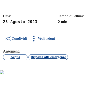
Dettagli della notizia
Data:
Tempo di lettura:
25 Agosto 2023
2 min
Condividi
Vedi azioni
Argomenti
Acqua
Risposta alle emergenze