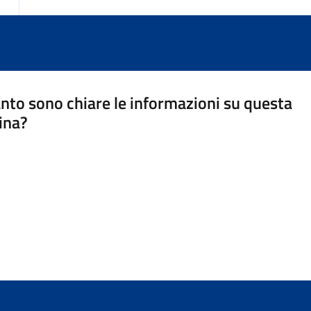
nto sono chiare le informazioni su questa
ina?
a 5 stelle su 5
a 4 stelle su 5
a 3 stelle su 5
a 2 stelle su 5
a 1 stelle su 5