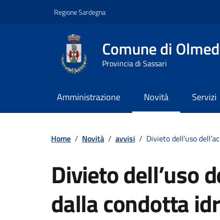
Vai ai contenuti
Vai al footer
Regione Sardegna
Comune di Olmed
Provincia di Sassari
Amministrazione
Novità
Servizi
Contenuti in evidenza
Home
/
Novità
/
avvisi
/
Divieto dell’uso dell’a
Divieto dell’uso 
dalla condotta idri