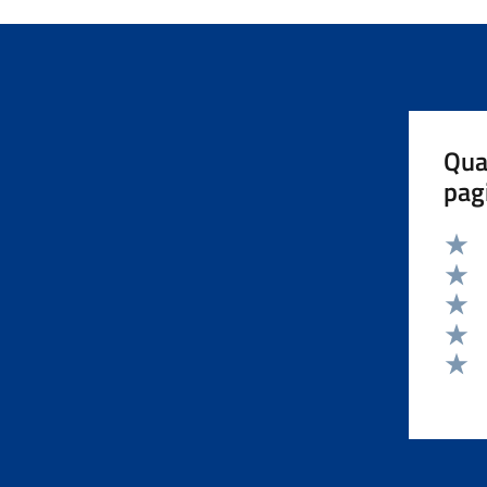
Qua
pag
Valut
Valut
Valut
Valut
Valut