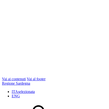
Vai ai contenuti
Vai al footer
Regione Sardegna
ITA
selezionata
ENG