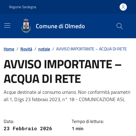
Vai ai contenuti
Vai al footer
Regione Sardegna
Comune di Olmedo
Contenuti in evidenza
Home
/
Novità
/
notizie
/
AVVISO IMPORTANTE – ACQUA DI RETE
AVVISO IMPORTANTE –
ACQUA DI RETE
Dettagli della notizia
Acque destinate al consumo umano. Non conformità parametri
all.1, D.lgs 23 febbraio 2023, n° 18 - COMUNICAZIONE ASL
Data:
Tempo di lettura:
1 min
23 Febbraio 2026