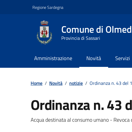
Vai ai contenuti
Vai al footer
Regione Sardegna
Comune di Olmed
Provincia di Sassari
Amministrazione
Novità
Servizi
Contenuti in evidenza
Home
/
Novità
/
notizie
/
Ordinanza n. 43 del 
Ordinanza n. 43 
Dettagli della notizi
Acqua destinata al consumo umano - Revoca 