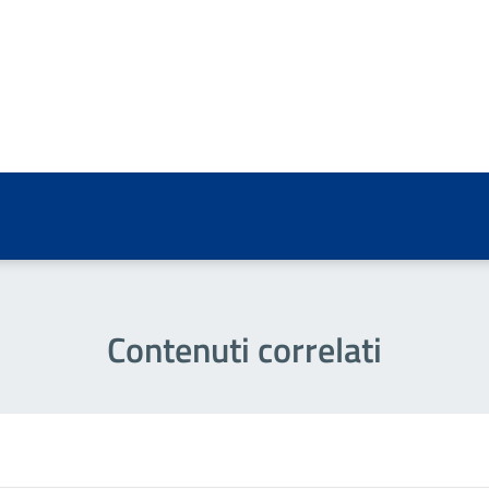
a 5 stelle su 5
a 4 stelle su 5
a 3 stelle su 5
a 2 stelle su 5
a 1 stelle su 5
Contenuti correlati