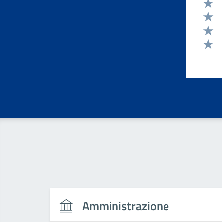
Valut
Valut
Valut
Valut
Valut
Amministrazione