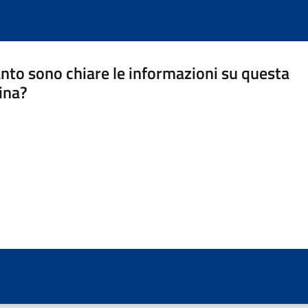
nto sono chiare le informazioni su questa
ina?
a 5 stelle su 5
a 4 stelle su 5
a 3 stelle su 5
a 2 stelle su 5
a 1 stelle su 5