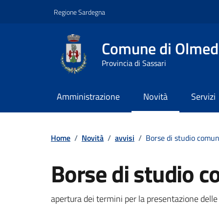
Vai ai contenuti
Vai al footer
Regione Sardegna
Comune di Olmed
Provincia di Sassari
Amministrazione
Novità
Servizi
Contenuti in evidenza
Home
/
Novità
/
avvisi
/
Borse di studio comun
Borse di studio c
Dettagli della notizi
apertura dei termini per la presentazione delle