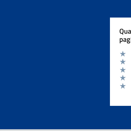
Qua
pag
Valut
Valut
Valut
Valut
Valut