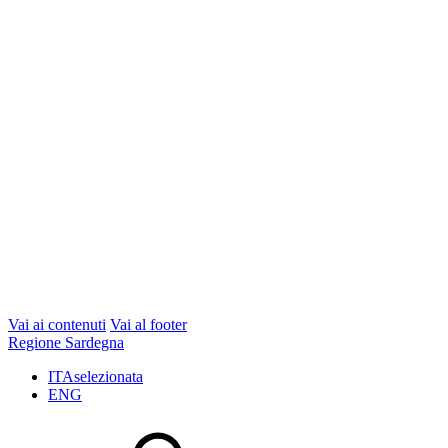
Vai ai contenuti
Vai al footer
Regione Sardegna
ITA
selezionata
ENG