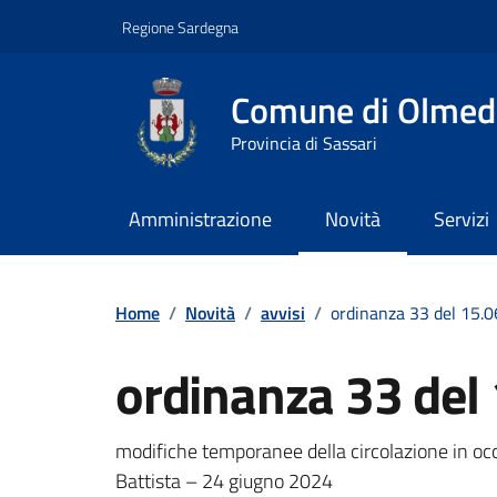
Vai ai contenuti
Vai al footer
Regione Sardegna
Comune di Olmed
Provincia di Sassari
Amministrazione
Novità
Servizi
Contenuti in evidenza
Home
/
Novità
/
avvisi
/
ordinanza 33 del 15.
ordinanza 33 del
Dettagli della notizi
modifiche temporanee della circolazione in oc
Battista – 24 giugno 2024