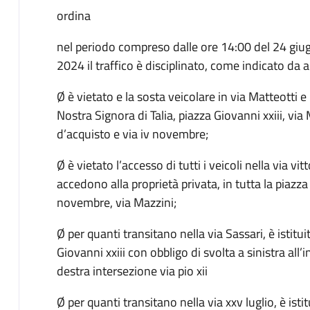
ordina
nel periodo compreso dalle ore 14:00 del 24 giug
2024 il traffico è disciplinato, come indicato da
Ø è vietato e la sosta veicolare in via Matteotti e 
Nostra Signora di Talia, piazza Giovanni xxiii, via
d’acquisto e via iv novembre;
Ø è vietato l’accesso di tutti i veicoli nella via vi
accedono alla proprietà privata, in tutta la piazza N
novembre, via Mazzini;
Ø per quanti transitano nella via Sassari, è istitui
Giovanni xxiii con obbligo di svolta a sinistra all’
destra intersezione via pio xii
Ø per quanti transitano nella via xxv luglio, è isti