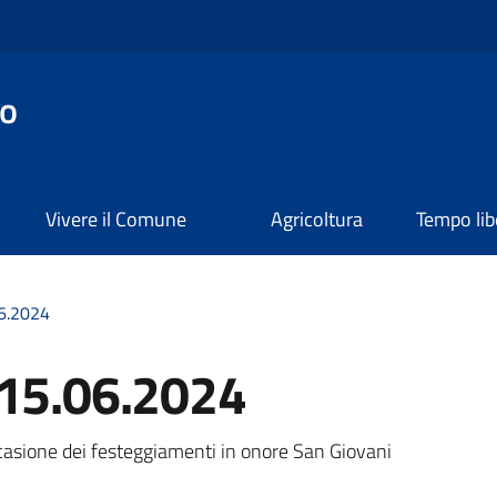
o
Vivere il Comune
Agricoltura
Tempo lib
06.2024
 15.06.2024
a
casione dei festeggiamenti in onore San Giovani