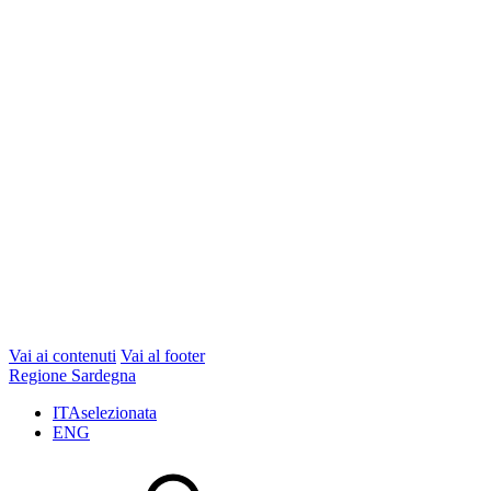
Vai ai contenuti
Vai al footer
Regione Sardegna
ITA
selezionata
ENG