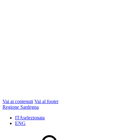
Vai ai contenuti
Vai al footer
Regione Sardegna
ITA
selezionata
ENG