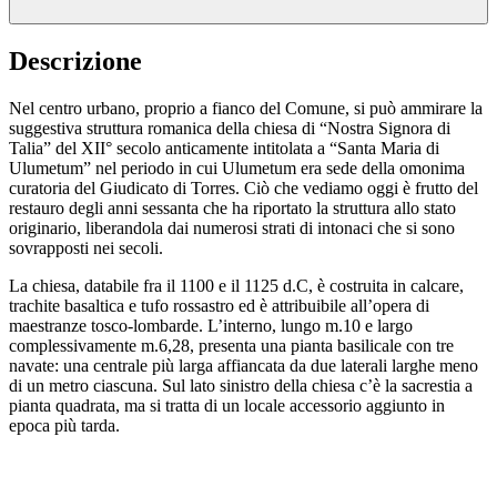
Descrizione
Nel centro urbano, proprio a fianco del Comune, si può ammirare la
suggestiva struttura romanica della chiesa di “Nostra Signora di
Talia” del XII° secolo anticamente intitolata a “Santa Maria di
Ulumetum” nel periodo in cui Ulumetum era sede della omonima
curatoria del Giudicato di Torres. Ciò che vediamo oggi è frutto del
restauro degli anni sessanta che ha riportato la struttura allo stato
originario, liberandola dai numerosi strati di intonaci che si sono
sovrapposti nei secoli.
La chiesa, databile fra il 1100 e il 1125 d.C, è costruita in calcare,
trachite basaltica e tufo rossastro ed è attribuibile all’opera di
maestranze tosco-lombarde. L’interno, lungo m.10 e largo
complessivamente m.6,28, presenta una pianta basilicale con tre
navate: una centrale più larga affiancata da due laterali larghe meno
di un metro ciascuna. Sul lato sinistro della chiesa c’è la sacrestia a
pianta quadrata, ma si tratta di un locale accessorio aggiunto in
epoca più tarda.