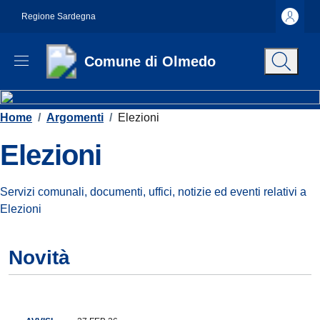
Vai ai contenuti
Vai al footer
Regione Sardegna
Comune di Olmedo
Contenuti in evidenza
Home
/
Argomenti
/
Elezioni
Elezioni
Dettagli dell'argomento
Servizi comunali, documenti, uffici, notizie ed eventi relativi a
Elezioni
Novità