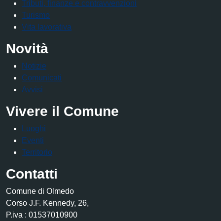
Tributi, finanze e contravvenzioni
Turismo
Vita lavorativa
Novità
Notizie
Comunicati
Avvisi
Vivere il Comune
Luoghi
Eventi
Territorio
Contatti
Comune di Olmedo
Corso J.F. Kennedy, 26,
P.iva : 01537010900