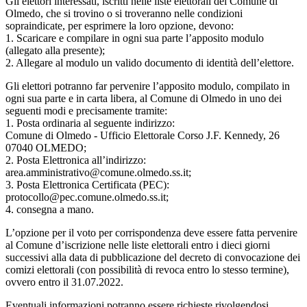
Gli elettori interessati, iscritti nelle liste elettorali del Comune di
Olmedo, che si trovino o si troveranno nelle condizioni
sopraindicate, per esprimere la loro opzione, devono:
1. Scaricare e compilare in ogni sua parte l’apposito modulo
(allegato alla presente);
2. Allegare al modulo un valido documento di identità dell’elettore.
Gli elettori potranno far pervenire l’apposito modulo, compilato in
ogni sua parte e in carta libera, al Comune di Olmedo in uno dei
seguenti modi e precisamente tramite:
1. Posta ordinaria al seguente indirizzo:
Comune di Olmedo - Ufficio Elettorale Corso J.F. Kennedy, 26
07040 OLMEDO;
2. Posta Elettronica all’indirizzo:
area.amministrativo@comune.olmedo.ss.it;
3. Posta Elettronica Certificata (PEC):
protocollo@pec.comune.olmedo.ss.it;
4. consegna a mano.
L’opzione per il voto per corrispondenza deve essere fatta pervenire
al Comune d’iscrizione nelle liste elettorali entro i dieci giorni
successivi alla data di pubblicazione del decreto di convocazione dei
comizi elettorali (con possibilità di revoca entro lo stesso termine),
ovvero entro il 31.07.2022.
Eventuali informazioni potranno essere richieste rivolgendosi