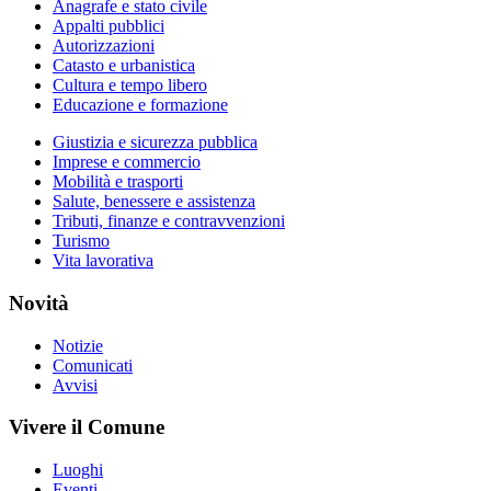
Anagrafe e stato civile
Appalti pubblici
Autorizzazioni
Catasto e urbanistica
Cultura e tempo libero
Educazione e formazione
Giustizia e sicurezza pubblica
Imprese e commercio
Mobilità e trasporti
Salute, benessere e assistenza
Tributi, finanze e contravvenzioni
Turismo
Vita lavorativa
Novità
Notizie
Comunicati
Avvisi
Vivere il Comune
Luoghi
Eventi