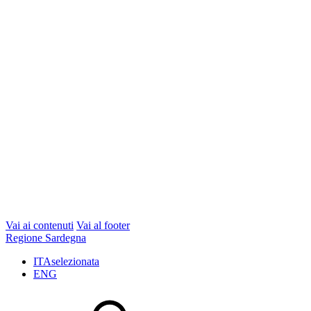
Vai ai contenuti
Vai al footer
Regione Sardegna
ITA
selezionata
ENG