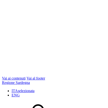
Vai ai contenuti
Vai al footer
Regione Sardegna
ITA
selezionata
ENG